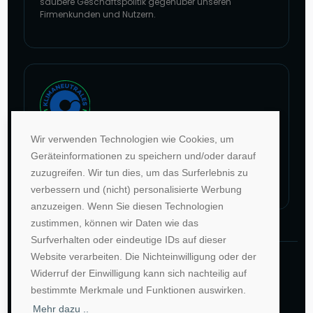
saubere Geschäftspolitik gegenüber unseren
Firmenkunden und Nutzern.
Zur Website von faire Jobbörsen
Wir verwenden Technologien wie Cookies, um
Im Rahmen unseres Engagements in der Allianz für
Geräteinformationen zu speichern und/oder darauf
Klima und Entwicklung gleichen wir unsere CO2-
zuzugreifen. Wir tun dies, um das Surferlebnis zu
Emissionen durch weltweite Projekte aus.
verbessern und (nicht) personalisierte Werbung
Zur Website von Climate Extender: Klimaneutrales Unternehmen
anzuzeigen. Wenn Sie diesen Technologien
zustimmen, können wir Daten wie das
Surfverhalten oder eindeutige IDs auf dieser
Website verarbeiten. Die Nichteinwilligung oder der
©1996-2026 Deutsche Hochschulwerbung und -
Widerruf der Einwilligung kann sich nachteilig auf
vertriebs GmbH. Alle Rechte vorbehalten.
bestimmte Merkmale und Funktionen auswirken.
AGB
Impressum
Datenschutz
Mehr dazu ..