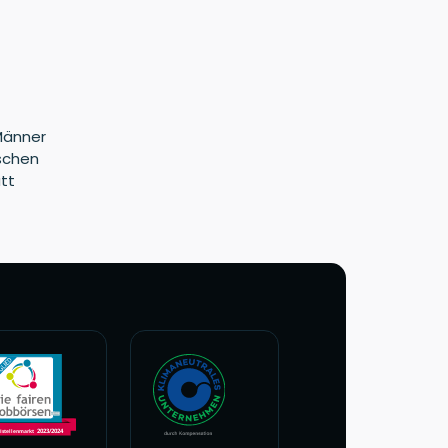
Männer
tschen
tt