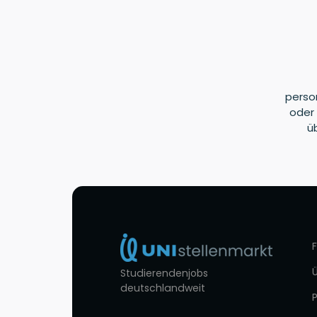
perso
oder 
ü
Studierendenjobs
deutschlandweit