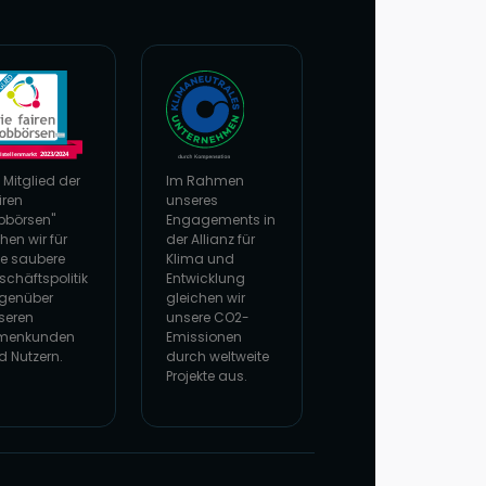
 Mitglied der
Im Rahmen
iren
unseres
bbörsen"
Engagements in
hen wir für
der Allianz für
ne saubere
Klima und
schäftspolitik
Entwicklung
genüber
gleichen wir
seren
unsere CO2-
rmenkunden
Emissionen
d Nutzern.
durch weltweite
Projekte aus.
 Website von faire Jobbörsen
Zur Website von Climate Extender: Klimaneutral