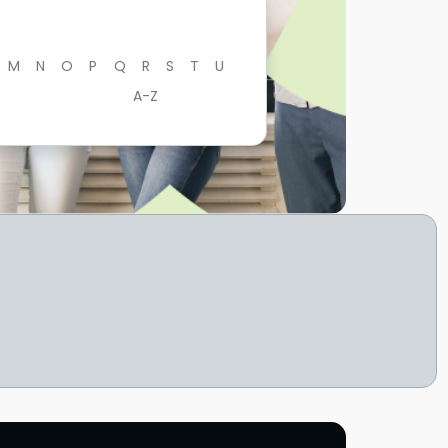
M
N
O
P
Q
R
S
T
U
A-Z