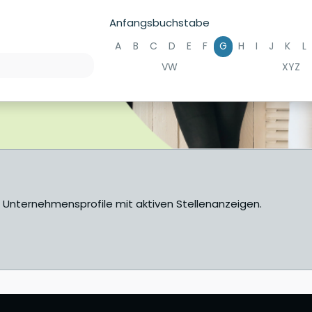
Anfangsbuchstabe
A
B
C
D
E
F
G
H
I
J
K
L
VW
XYZ
e Unternehmensprofile mit aktiven Stellenanzeigen.