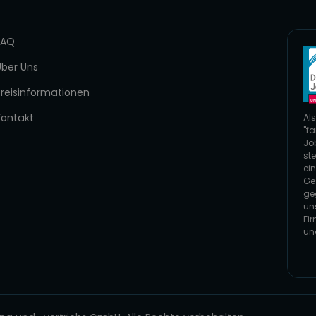
FAQ
Über Uns
Preisinformationen
Kontakt
Als
"fa
Jo
ste
ei
Ge
ge
un
Fi
un
Zur